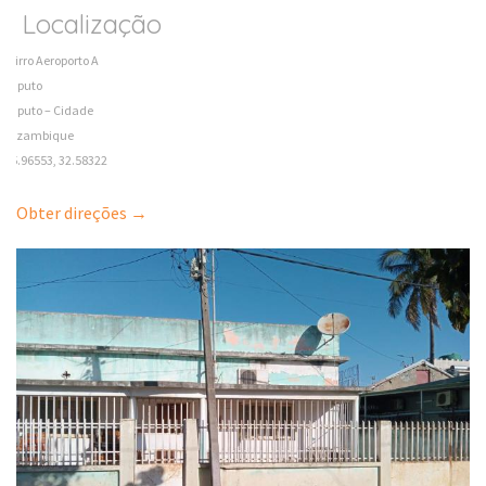
Localização
Bairro Aeroporto A
Maputo
Maputo – Cidade
Mozambique
-25.96553, 32.58322
Obter direções →