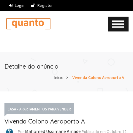
Login
Register
Detalhe do anúncio
Início
Vivenda Colono Aeroporto A
CASA - APARTAMENTOS PARA VENDER
Vivenda Colono Aeroporto A
Mahomed Ussimane Amade
Por
Publicado em
Outubro 12,