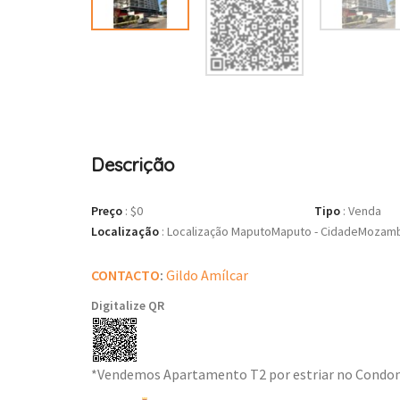
Descrição
Preço
:
$0
Tipo
:
Venda
Localização
:
Localização MaputoMaputo - CidadeMozambi
CONTACTO
:
Gildo Amílcar
Digitalize QR
*Vendemos Apartamento T2 por estriar no Condom