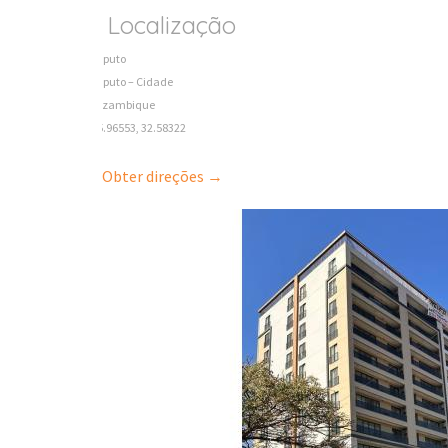
Localização
Maputo
Maputo – Cidade
Mozambique
-25.96553, 32.58322
Obter direções →