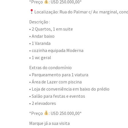
*Preço
: USD 250.000,00*
Localização: Rua do Palmar c/ Av. marginal, con
Descrição :
• ⁠2 Quartos, 1 em suite
• ⁠Andar baixo
• ⁠1 Varanda
• ⁠cozinha equipada Moderna
• ⁠1 wc geral
Extras do condomínio
• ⁠Parqueamento para 1 viatura
• ⁠Área de Lazer com piscina
• ⁠Loja de conveniência em baixo do prédio
• ⁠Salão para festas e eventos
• ⁠2 elevadores
*Preço
: USD 250.000,00*
Marque já a sua visita