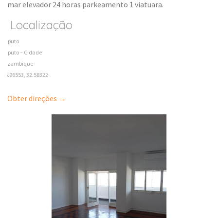
mar elevador 24 horas parkeamento 1 viatuara.
Localização
Maputo
Maputo – Cidade
Mozambique
-25.96553, 32.58322
Obter direções →