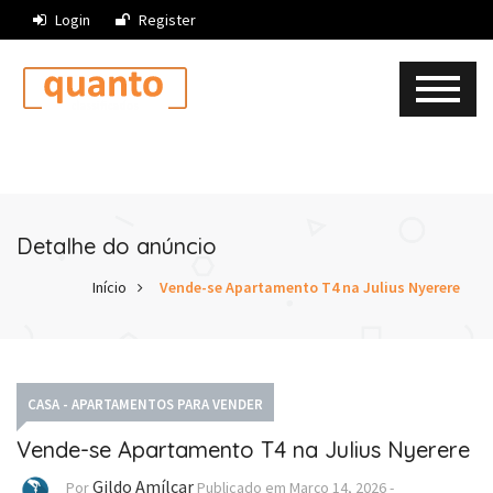
Login
Register
Detalhe do anúncio
Início
Vende-se Apartamento T4 na Julius Nyerere
CASA - APARTAMENTOS PARA VENDER
Vende-se Apartamento T4 na Julius Nyerere
Gildo Amílcar
Por
Publicado em
Março 14, 2026
-