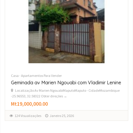
Casa - Apartamentos Para Vender
Vende-se Luxuoso Apartamento T2 no Aura
Residence na sommerschield II
Localização MaputoMaputo - CidadeMozambique -25.96553, 32.58322
Obter direções →
$0
102 Visualizações
Janeiro 24, 2026