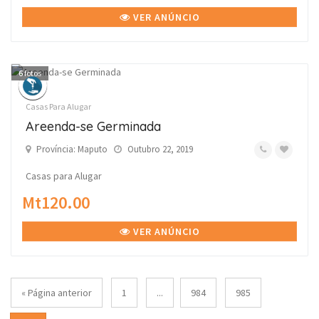
VER ANÚNCIO
6
fotos
Casas Para Alugar
Areenda-se Germinada
Província: Maputo
Outubro 22, 2019
Casas para Alugar
Mt120.00
VER ANÚNCIO
« Página anterior
1
...
984
985