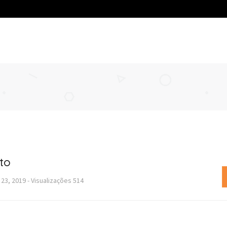
to
23, 2019
-
Visualizações
514