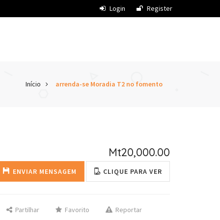
Login
Register
Início
arrenda-se Moradia T2 no fomento
Mt20,000.00
ENVIAR MENSAGEM
CLIQUE PARA VER
Partilhar
Favorito
Reportar