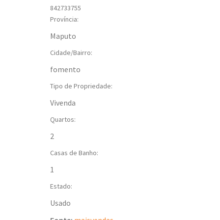
842733755
Província:
Maputo
Cidade/Bairro:
fomento
Tipo de Propriedade:
Vivenda
Quartos:
2
Casas de Banho:
1
Estado:
Usado
Fonte:
maisvendas