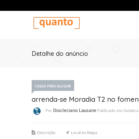
Detalhe do anúncio
CASAS PARA ALUGAR
arrenda-se Moradia T2 no fomen
Diocleciano Lausane
Por
Publicado em
Outubro 
Descrição
Local no Mapa