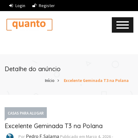
Login
Register
Detalhe do anúncio
Início
Excelente Geminada T3 na Polana
CASAS PARA ALUGAR
Excelente Geminada T3 na Polana
Pedro F. Salama
Por
Publicado em
Março 4, 2026
-