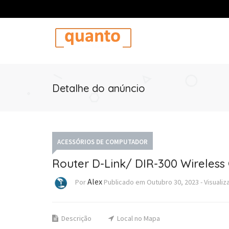
Detalhe do anúncio
ACESSÓRIOS DE COMPUTADOR
Router D-Link/ DIR-300 Wireless
Alex
Por
Publicado em
Outubro 30, 2023
-
Visuali
Descrição
Local no Mapa