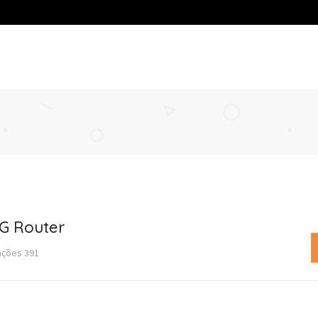
 G Router
zações
391