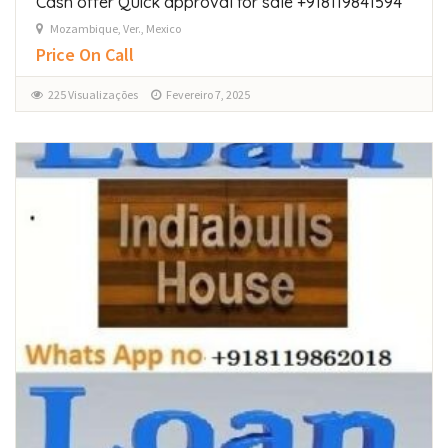
Cash offer Quick approval for sale +918119841594
Mozambique, Ver., Mexico
Price On Call
225 Visualizações
Fevereiro 7, 2025