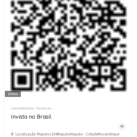
1
fotos
Contabilidade – Finanças
Invista no Brasil.
Localização Maputo1104MaputoMaputo - CidadeMozambique