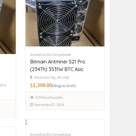
Acessórios De Computador
Bitmain Antminer S21 Pro
(234Th) 3531W BTC Asic
Arkansas City, AR, USA
$1,399.00
xico
(Negociável)
315 Visualizações
Novembro 27, 2024
Acessórios De Computador