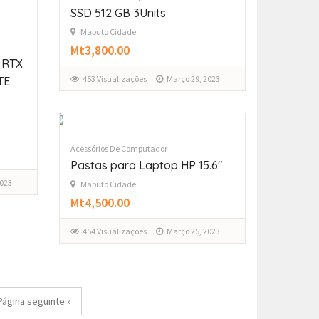
SSD 512 GB 3Units
Maputo Cidade
Mt3,800.00
 RTX
453 Visualizações
Março 29, 2023
TE
Acessórios De Computador
Pastas para Laptop HP 15.6″
2023
Maputo Cidade
Mt4,500.00
454 Visualizações
Março 25, 2023
Página seguinte »