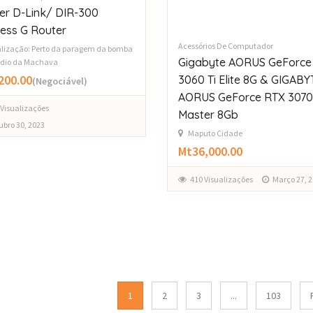
er D-Link/ DIR-300
less G Router
Acessórios De Computador
lização: Perto da paragem da bomba
Gigabyte AORUS GeForce
ádio da Machava
200.00
3060 Ti Elite 8G & GIGABY
(Negociável)
AORUS GeForce RTX 3070
 Visualizações
Master 8Gb
bro 30, 2023
Maputo Cidade
Mt36,000.00
410 Visualizações
Março 27, 
1
2
3
...
103