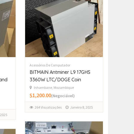
Acessórios De Computador
BITMAIN Antminer L9 17GHS
and
3360W LTC/DOGE Coin
Inhambane, Mozambique
$1,200.00
(Negociável)
264 Visualizações
Janeiro 8, 2025
 2025