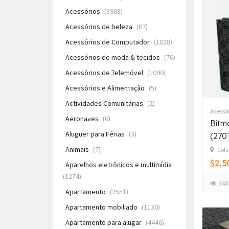
Acessórios
(3908)
Acessórios de beleza
(87)
Acessórios de Computador
(1028)
Acessórios de moda & tecidos
(76)
Acessórios de Telemóvel
(1090)
Acessórios e Alimentação
(5)
Actividades Comunitárias
(2)
Acessó
Aeronaves
(6)
Bitm
Aluguer para Férias
(3)
(270
Animais
(7)
Colo
$2,5
Aparelhos eletrônicos e multimídia
(1274)
348
Apartamento
(2551)
Apartamento mobiliado
(1130)
Apartamento para alugar
(4446)