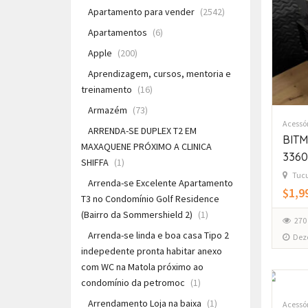
Apartamento para vender
(2542)
Apartamentos
(6)
Apple
(200)
Aprendizagem, cursos, mentoria e
treinamento
(16)
Armazém
(73)
Acessó
ARRENDA-SE DUPLEX T2 EM
BITM
MAXAQUENE PRÓXIMO A CLINICA
3360
SHIFFA
(1)
Tucu
Arrenda-se Excelente Apartamento
$1,9
T3 no Condomínio Golf Residence
(Bairro da Sommershield 2)
(1)
270
Arrenda-se linda e boa casa Tipo 2
Dez
indepedente pronta habitar anexo
com WC na Matola próximo ao
condomínio da petromoc
(1)
Arrendamento Loja na baixa
(1)
Acessó