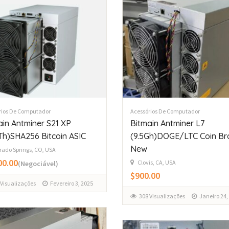
rios De Computador
Acessórios De Computador
ain Antminer S21 XP
Bitmain Antminer L7
Th)SHA256 Bitcoin ASIC
(9.5Gh)DOGE/LTC Coin Br
New
rado Springs, CO, USA
00.00
Clovis, CA, USA
(Negociável)
$900.00
 Visualizações
Fevereiro 3, 2025
308 Visualizações
Janeiro 24,