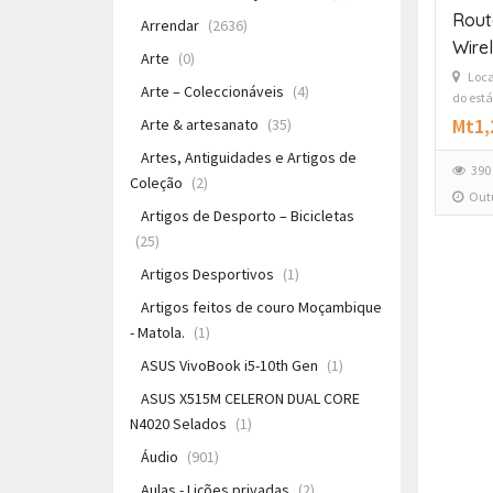
Rout
Arrendar
(2636)
Wire
Arte
(0)
Loca
Arte – Coleccionáveis
(4)
do est
Mt1,
Arte & artesanato
(35)
Artes, Antiguidades e Artigos de
390
Coleção
(2)
Outu
Artigos de Desporto – Bicicletas
(25)
Artigos Desportivos
(1)
Artigos feitos de couro Moçambique
- Matola.
(1)
ASUS VivoBook i5-10th Gen
(1)
ASUS X515M CELERON DUAL CORE
N4020 Selados
(1)
Áudio
(901)
Aulas - Lições privadas
(2)