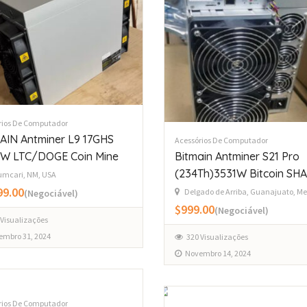
rios De Computador
AIN Antminer L9 17GHS
Acessórios De Computador
W LTC/DOGE Coin Mine
Bitmain Antminer S21 Pro
(234Th)3531W Bitcoin SHA
mcari, NM, USA
99.00
Delgado de Arriba, Guanajuato, Me
(Negociável)
$999.00
(Negociável)
 Visualizações
embro 31, 2024
320 Visualizações
Novembro 14, 2024
rios De Computador