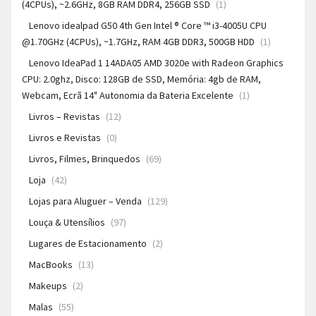
(4CPUs), ~2.6GHz, 8GB RAM DDR4, 256GB SSD
(1)
Lenovo idealpad G50 4th Gen Intel ® Core ™ i3-4005U CPU
@1.70GHz (4CPUs), ~1.7GHz, RAM 4GB DDR3, 500GB HDD
(1)
Lenovo IdeaPad 1 14ADA05 AMD 3020e with Radeon Graphics
CPU: 2.0ghz, Disco: 128GB de SSD, Memória: 4gb de RAM,
Webcam, Ecrã 14" Autonomia da Bateria Excelente
(1)
Livros – Revistas
(12)
Livros e Revistas
(0)
Livros, Filmes, Brinquedos
(69)
Loja
(42)
Lojas para Aluguer – Venda
(129)
Louça & Utensílios
(97)
Lugares de Estacionamento
(2)
MacBooks
(13)
Makeups
(2)
Malas
(55)