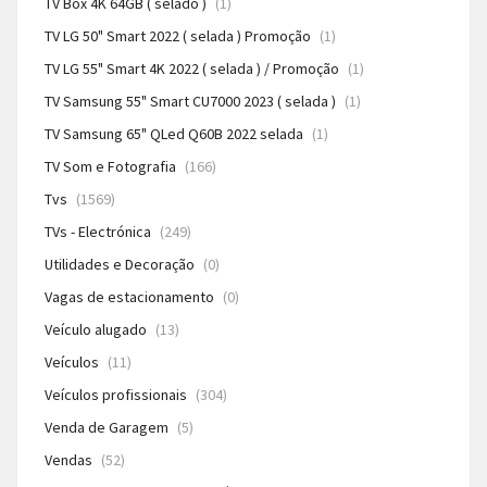
TV Box 4K 64GB ( selado )
(1)
TV LG 50" Smart 2022 ( selada ) Promoção
(1)
TV LG 55" Smart 4K 2022 ( selada ) / Promoção
(1)
TV Samsung 55" Smart CU7000 2023 ( selada )
(1)
TV Samsung 65" QLed Q60B 2022 selada
(1)
TV Som e Fotografia
(166)
Tvs
(1569)
TVs - Electrónica
(249)
Utilidades e Decoração
(0)
Vagas de estacionamento
(0)
Veículo alugado
(13)
Veículos
(11)
Veículos profissionais
(304)
Venda de Garagem
(5)
Vendas
(52)