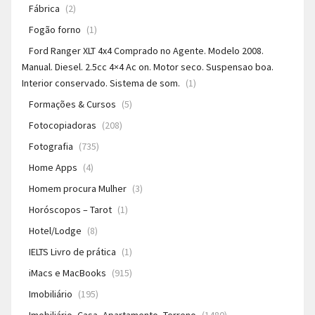
Fábrica
(2)
Fogão forno
(1)
Ford Ranger XLT 4x4 Comprado no Agente. Modelo 2008.
Manual. Diesel. 2.5cc 4×4 Ac on. Motor seco. Suspensao boa.
Interior conservado. Sistema de som.
(1)
Formações & Cursos
(5)
Fotocopiadoras
(208)
Fotografia
(735)
Home Apps
(4)
Homem procura Mulher
(3)
Horóscopos – Tarot
(1)
Hotel/Lodge
(8)
IELTS Livro de prática
(1)
iMacs e MacBooks
(915)
Imobiliário
(195)