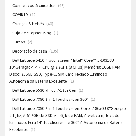
Cosméticos & cuidados
(49)
COVID19
(42)
Crianças & bebês
(40)
Cujo de Stephen King
(1)
Cursos
(2)
Decoração de casa
(135)
Dell Latitude 5410 *Touchscreen* Intel® Core™ i5-10310U
10°Geração✓✓✓ CPU @ 2.2GHz (8 CPUs) Memória: 16GB RAM
Disco: 256GB SSD, Type-C, SIM Card Teclado Luminoso
Autonomia da Bateria Excelente
(1)
Dell Latitude 5530 vPro, i7-12th Gen
(1)
Dell Latitude 7390 2-in-1 Touchscreen 360°
(1)
Dell Latitude 7390 2-in-1 Touchscreen. Core i7-8650U 8°Geração
2.1ghz,✓ 512GB de SSD,✓ 16gb de RAM,✓ webcam, Teclado
luminoso, Ecrã 14" Touchscreen e 360°✓ Autonomia da Bateria
Excelente.
(1)