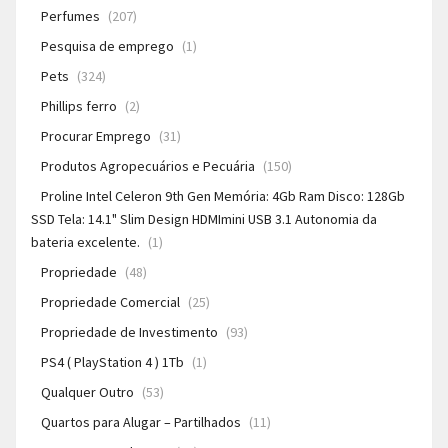
Perfumes
(207)
Pesquisa de emprego
(1)
Pets
(324)
Phillips ferro
(2)
Procurar Emprego
(31)
Produtos Agropecuários e Pecuária
(150)
Proline Intel Celeron 9th Gen Memória: 4Gb Ram Disco: 128Gb
SSD Tela: 14.1" Slim Design HDMImini USB 3.1 Autonomia da
bateria excelente.
(1)
Propriedade
(48)
Propriedade Comercial
(25)
Propriedade de Investimento
(93)
PS4 ( PlayStation 4 ) 1Tb
(1)
Qualquer Outro
(53)
Quartos para Alugar – Partilhados
(11)