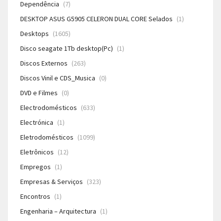
Dependência
(7)
DESKTOP ASUS G5905 CELERON DUAL CORE Selados
(1)
Desktops
(1605)
Disco seagate 1Tb desktop(Pc)
(1)
Discos Externos
(263)
Discos Vinil e CDS_Musica
(0)
DVD e Filmes
(0)
Electrodomésticos
(633)
Electrónica
(1)
Eletrodomésticos
(1099)
Eletrônicos
(12)
Empregos
(1)
Empresas & Serviços
(323)
Encontros
(1)
Engenharia – Arquitectura
(1)