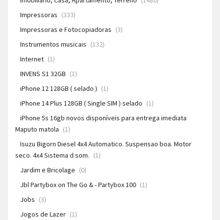
Imobiliário, Casa, Apartamento, Terreno
(1480)
Impressoras
(333)
Impressoras e Fotocopiadoras
(3)
Instrumentos musicais
(132)
Internet
(1)
INVENS S1 32GB
(1)
iPhone 12 128GB ( selado )
(1)
iPhone 14 Plus 128GB ( Single SIM ) selado
(1)
iPhone 5s 16gb novos disponíveis para entrega imediata
Maputo matola
(1)
Isuzu Bigorn Diesel 4x4 Automatico. Suspensao boa. Motor
seco. 4x4 Sistema d som.
(1)
Jardim e Bricolage
(0)
Jbl Partybox on The Go & - Partybox 100
(1)
Jobs
(3)
Jogos de Lazer
(1)