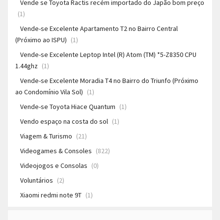
Vende se Toyota Ractis recém importado do Japão bom preço
(1)
Vende-se Excelente Apartamento T2 no Bairro Central
(Próximo ao ISPU)
(1)
Vende-se Excelente Leptop Intel (R) Atom (TM) *5-Z8350 CPU
1.44ghz
(1)
Vende-se Excelente Moradia T4 no Bairro do Triunfo (Próximo
ao Condomínio Vila Sol)
(1)
Vende-se Toyota Hiace Quantum
(1)
Vendo espaço na costa do sol
(1)
Viagem & Turismo
(21)
Videogames & Consoles
(822)
Videojogos e Consolas
(0)
Voluntários
(2)
Xiaomi redmi note 9T
(1)