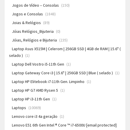
Jogos de Vídeo – Consolas
(150)
Jogos e Consolas
(1848)
Joias & Relógios
(89)
Jóias Relógios_Bijuteria
(0)
Jóias, Relógios e Bijuteria
(235)
Laptop Asus X515M | Celerom | 256GB SSD | 4GB de RAM | 15.6" (
selado )
(1)
Laptop Dell Vostro i5-11th Gen
(1)
Laptop Gateway Core i3 | 15.6" | 256GB SSD | Blue ( selado )
(1)
Laptop HP Elitebook i7-11th Gen. Limpinho
(1)
Laptop HP G7 AMD Rysen 5
(1)
Laptop HP i3-11th Gen
(1)
Laptops
(10069)
Lenovo core i3 4a geração
(1)
Lenovo E51 6th Gen Intel ® Core ™ i7-6500U [email protected]