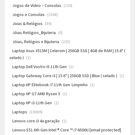
Jogos de Vídeo – Consolas
(150)
Jogos e Consolas
(1848)
Joias & Relógios
(89)
Jóias Relógios_Bijuteria
(0)
Jóias, Relógios e Bijuteria
(235)
Laptop Asus X515M | Celerom | 256GB SSD | 4GB de RAM | 15.6" (
selado )
(1)
Laptop Dell Vostro i5-11th Gen
(1)
Laptop Gateway Core i3 | 15.6" | 256GB SSD | Blue ( selado )
(1)
Laptop HP Elitebook i7-11th Gen. Limpinho
(1)
Laptop HP G7 AMD Rysen 5
(1)
Laptop HP i3-11th Gen
(1)
Laptops
(10069)
Lenovo core i3 4a geração
(1)
Lenovo E51 6th Gen Intel ® Core ™ i7-6500U [email protected]