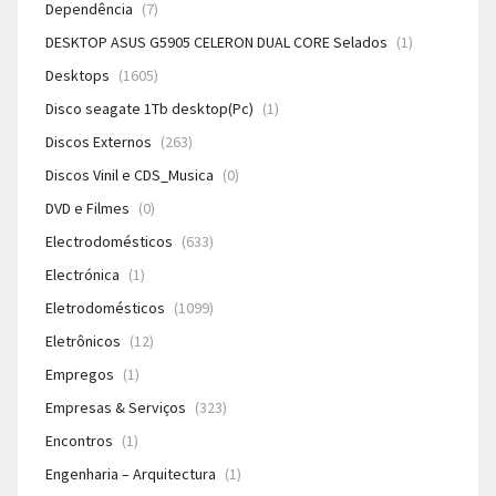
Dependência
(7)
DESKTOP ASUS G5905 CELERON DUAL CORE Selados
(1)
Desktops
(1605)
Disco seagate 1Tb desktop(Pc)
(1)
Discos Externos
(263)
Discos Vinil e CDS_Musica
(0)
DVD e Filmes
(0)
Electrodomésticos
(633)
Electrónica
(1)
Eletrodomésticos
(1099)
Eletrônicos
(12)
Empregos
(1)
Empresas & Serviços
(323)
Encontros
(1)
Engenharia – Arquitectura
(1)