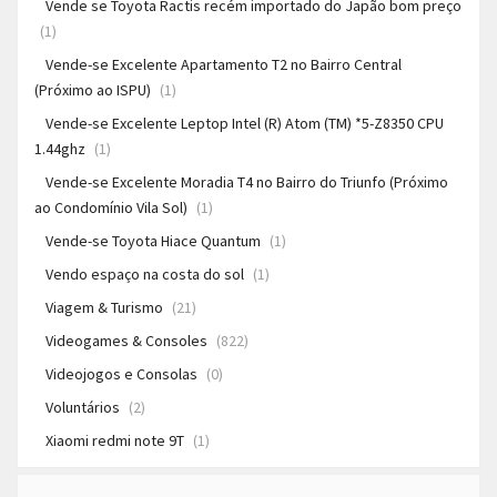
Vende se Toyota Ractis recém importado do Japão bom preço
(1)
Vende-se Excelente Apartamento T2 no Bairro Central
(Próximo ao ISPU)
(1)
Vende-se Excelente Leptop Intel (R) Atom (TM) *5-Z8350 CPU
1.44ghz
(1)
Vende-se Excelente Moradia T4 no Bairro do Triunfo (Próximo
ao Condomínio Vila Sol)
(1)
Vende-se Toyota Hiace Quantum
(1)
Vendo espaço na costa do sol
(1)
Viagem & Turismo
(21)
Videogames & Consoles
(822)
Videojogos e Consolas
(0)
Voluntários
(2)
Xiaomi redmi note 9T
(1)