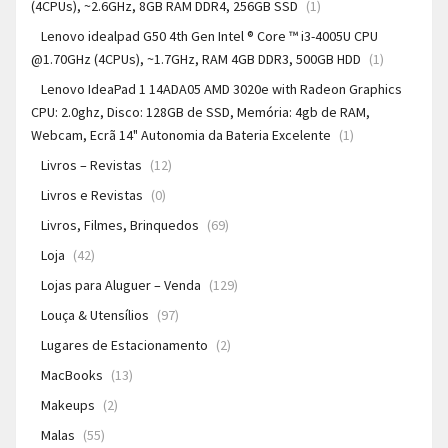
(4CPUs), ~2.6GHz, 8GB RAM DDR4, 256GB SSD
(1)
Lenovo idealpad G50 4th Gen Intel ® Core ™ i3-4005U CPU
@1.70GHz (4CPUs), ~1.7GHz, RAM 4GB DDR3, 500GB HDD
(1)
Lenovo IdeaPad 1 14ADA05 AMD 3020e with Radeon Graphics
CPU: 2.0ghz, Disco: 128GB de SSD, Memória: 4gb de RAM,
Webcam, Ecrã 14" Autonomia da Bateria Excelente
(1)
Livros – Revistas
(12)
Livros e Revistas
(0)
Livros, Filmes, Brinquedos
(69)
Loja
(42)
Lojas para Aluguer – Venda
(129)
Louça & Utensílios
(97)
Lugares de Estacionamento
(2)
MacBooks
(13)
Makeups
(2)
Malas
(55)