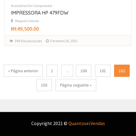
Acessórios De Computador
IMPRESSORA HP 479FDW
Maputo Cidade
Mt49,500.00
349 Visualizações
Fevereiro 26, 2021
« Página anterior
1
...
100
101
102
103
Página seguinte »
Copyright 2021 ©
Quantosei.Vendas