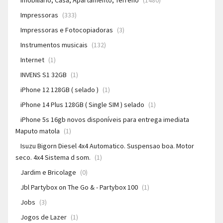
Imobiliário, Casa, Apartamento, Terreno
(1480)
Impressoras
(333)
Impressoras e Fotocopiadoras
(3)
Instrumentos musicais
(132)
Internet
(1)
INVENS S1 32GB
(1)
iPhone 12 128GB ( selado )
(1)
iPhone 14 Plus 128GB ( Single SIM ) selado
(1)
iPhone 5s 16gb novos disponíveis para entrega imediata
Maputo matola
(1)
Isuzu Bigorn Diesel 4x4 Automatico. Suspensao boa. Motor
seco. 4x4 Sistema d som.
(1)
Jardim e Bricolage
(0)
Jbl Partybox on The Go & - Partybox 100
(1)
Jobs
(3)
Jogos de Lazer
(1)