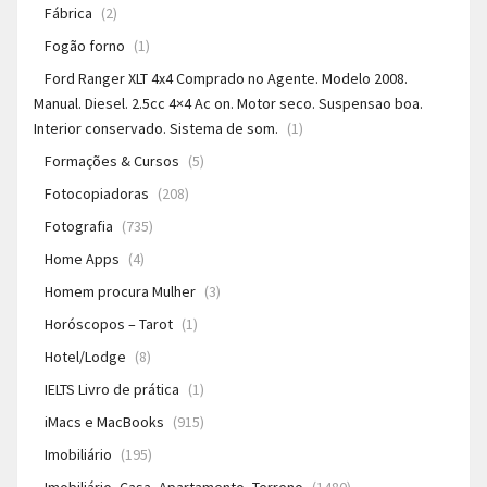
Fábrica
(2)
Fogão forno
(1)
Ford Ranger XLT 4x4 Comprado no Agente. Modelo 2008.
Manual. Diesel. 2.5cc 4×4 Ac on. Motor seco. Suspensao boa.
Interior conservado. Sistema de som.
(1)
Formações & Cursos
(5)
Fotocopiadoras
(208)
Fotografia
(735)
Home Apps
(4)
Homem procura Mulher
(3)
Horóscopos – Tarot
(1)
Hotel/Lodge
(8)
IELTS Livro de prática
(1)
iMacs e MacBooks
(915)
Imobiliário
(195)