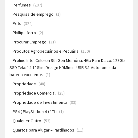
Perfumes
(207)
Pesquisa de emprego
(1)
Pets
(324)
Phillips ferro
(2)
Procurar Emprego
(31)
Produtos Agropecuários e Pecuária
(150)
Proline Intel Celeron 9th Gen Memória: 4Gb Ram Disco: 128Gb
SSD Tela: 14.1" Slim Design HDMImini USB 3.1 Autonomia da
bateria excelente.
(1)
Propriedade
(48)
Propriedade Comercial
(25)
Propriedade de Investimento
(93)
PS4 ( PlayStation 4 ) 1Tb
(1)
Qualquer Outro
(53)
Quartos para Alugar – Partilhados
(11)