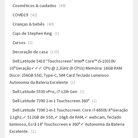
Cosméticos & cuidados
(49)
COVID19
(42)
Crianças & bebês
(40)
Cujo de Stephen King
(1)
Cursos
(2)
Decoração de casa
(135)
Dell Latitude 5410 *Touchscreen* Intel® Core™ i5-10310U
10°Geração✓✓✓ CPU @ 2.2GHz (8 CPUs) Memória: 16GB RAM
Disco: 256GB SSD, Type-C, SIM Card Teclado Luminoso
Autonomia da Bateria Excelente
(1)
Dell Latitude 5530 vPro, i7-12th Gen
(1)
Dell Latitude 7390 2-in-1 Touchscreen 360°
(1)
Dell Latitude 7390 2-in-1 Touchscreen. Core i7-8650U 8°Geração
2.1ghz,✓ 512GB de SSD,✓ 16gb de RAM,✓ webcam, Teclado
luminoso, Ecrã 14" Touchscreen e 360°✓ Autonomia da Bateria
Excelente.
(1)