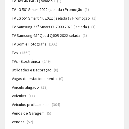
TV Box 4K 64GB ( selado )
(1)
TV LG 50" Smart 2022 ( selada ) Promoção
(1)
TV LG 55" Smart 4K 2022 ( selada ) / Promoção
(1)
TV Samsung 55" Smart CU7000 2023 ( selada )
(1)
TV Samsung 65" QLed Q60B 2022 selada
(1)
TV Som e Fotografia
(166)
Tvs
(1569)
TVs - Electrónica
(249)
Utilidades e Decoração
(0)
Vagas de estacionamento
(0)
Veículo alugado
(13)
Veículos
(11)
Veículos profissionais
(304)
Venda de Garagem
(5)
Vendas
(52)