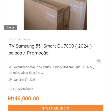
4
fotos
TVs - Electrónica
TV Samsung 55” Smart DU7000 ( 2024 )
selada / Promoção
Localização MaputoMaputo - CidadeMozambique -25.96553,
32.58322 Obter direções →
Janeiro 17, 2025
TVs - Electrónica
Mt46,000.00
VER ANÚNCIO