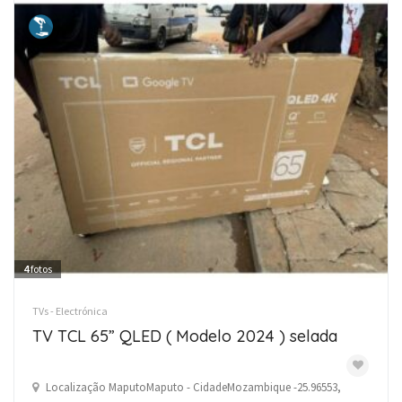
4
fotos
TVs - Electrónica
TV TCL 65” QLED ( Modelo 2024 ) selada
Localização MaputoMaputo - CidadeMozambique -25.96553,