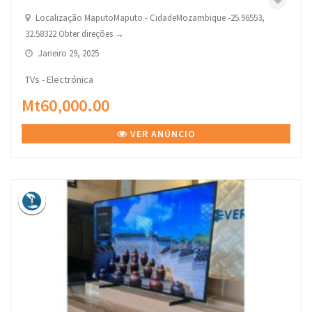
Localização MaputoMaputo - CidadeMozambique -25.96553,
32.58322 Obter direções →
Janeiro 29, 2025
TVs - Electrónica
Mt60,000.00
VER ANÚNCIO