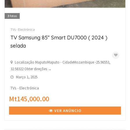
3
fotos
TVs - Electrónica
TV Samsung 85” Smart DU7000 ( 2024 )
selada
Localização MaputoMaputo - CidadeMozambique -25.96553,
32.58322 Obter direções →
Março 1, 2025
TVs - Electrónica
Mt145,000.00
VER ANÚNCIO