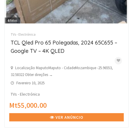
6
fotos
TVs - Electrónica
TCL Qled Pro 65 Polegadas, 2024 65C655 –
Google TV – 4K QLED
Localização MaputoMaputo - CidadeMozambique -25.96553,
32.58322 Obter direções →
Fevereiro 10, 2025
TVs - Electrónica
Mt55,000.00
VER ANÚNCIO