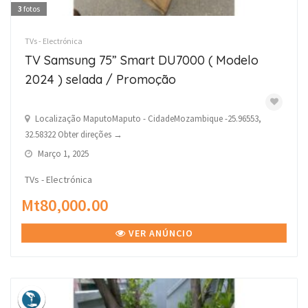
3
fotos
TVs - Electrónica
TV Samsung 75” Smart DU7000 ( Modelo
2024 ) selada / Promoção
Localização MaputoMaputo - CidadeMozambique -25.96553,
32.58322 Obter direções →
Março 1, 2025
TVs - Electrónica
Mt80,000.00
VER ANÚNCIO