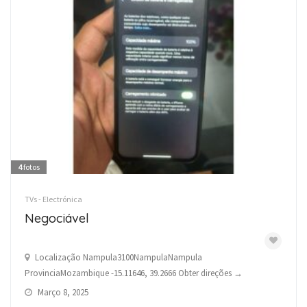
4
fotos
TVs - Electrónica
Negociável
Localização Nampula3100NampulaNampula
ProvinciaMozambique -15.11646, 39.2666 Obter direções →
Março 8, 2025