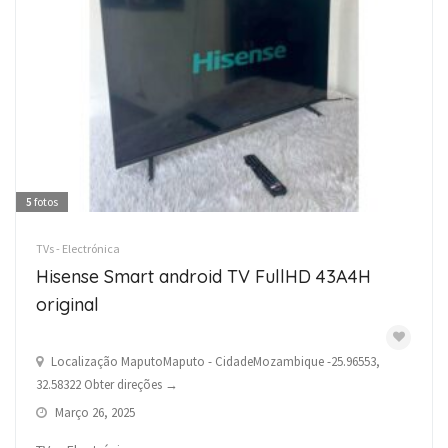
5
fotos
TVs - Electrónica
Hisense Smart android TV FullHD 43A4H
original
Localização MaputoMaputo - CidadeMozambique -25.96553,
32.58322 Obter direções →
Março 26, 2025