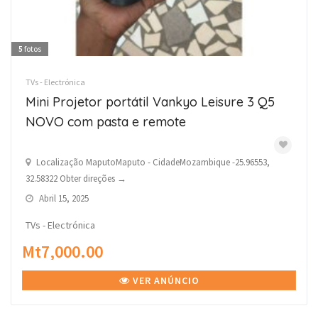
5
fotos
TVs - Electrónica
Mini Projetor portátil Vankyo Leisure 3 Q5
NOVO com pasta e remote
Localização MaputoMaputo - CidadeMozambique -25.96553,
32.58322 Obter direções →
Abril 15, 2025
TVs - Electrónica
Mt7,000.00
VER ANÚNCIO