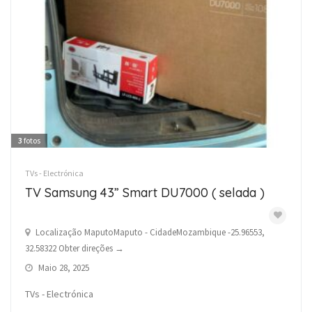
3
fotos
TVs - Electrónica
TV Samsung 43” Smart DU7000 ( selada )
Localização MaputoMaputo - CidadeMozambique -25.96553,
32.58322 Obter direções →
Maio 28, 2025
TVs - Electrónica