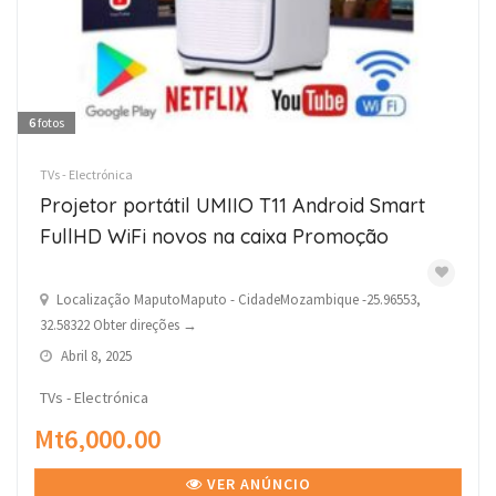
6
fotos
TVs - Electrónica
Projetor portátil UMIIO T11 Android Smart
FullHD WiFi novos na caixa Promoção
Localização MaputoMaputo - CidadeMozambique -25.96553,
32.58322 Obter direções →
Abril 8, 2025
TVs - Electrónica
Mt6,000.00
VER ANÚNCIO