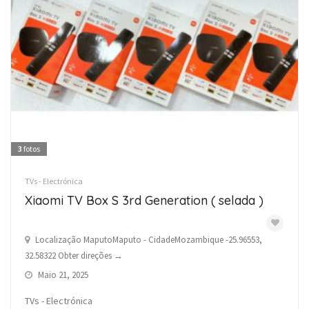
3
fotos
TVs - Electrónica
Xiaomi TV Box S 3rd Generation ( selada )
Localização MaputoMaputo - CidadeMozambique -25.96553,
32.58322 Obter direções →
Maio 21, 2025
TVs - Electrónica