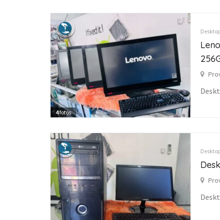
Desktop
Leno
256G
Pro
Desk
4
fotos
Desktop
Desk
Pro
Desk