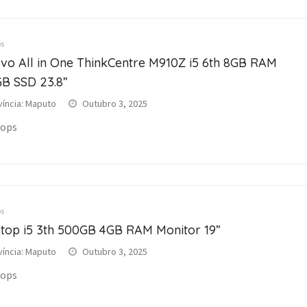
s
vo All in One ThinkCentre M910Z i5 6th 8GB RAM
B SSD 23.8”
víncia: Maputo
Outubro 3, 2025
tops
s
top i5 3th 500GB 4GB RAM Monitor 19”
víncia: Maputo
Outubro 3, 2025
tops