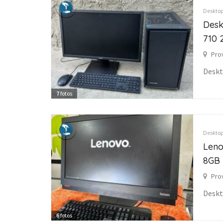
Desktop
Desk
710 
Pro
Desk
7
fotos
Desktop
Leno
8GB
Pro
Desk
6
fotos