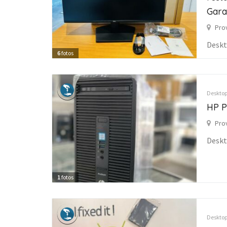
Gara
Pro
Desk
6
fotos
Desktop
HP P
Pro
Desk
1
fotos
Desktop