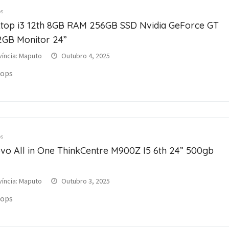
s
top i3 12th 8GB RAM 256GB SSD Nvidia GeForce GT
2GB Monitor 24”
víncia: Maputo
Outubro 4, 2025
tops
s
vo All in One ThinkCentre M900Z I5 6th 24” 500gb
víncia: Maputo
Outubro 3, 2025
tops