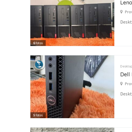
Leno
Pro
Desk
6
fotos
Desktop
Dell
Pro
Desk
5
fotos