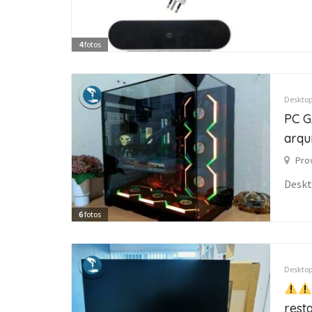
4
fotos
Desktop
PC G
arqu
Pro
Desk
6
fotos
Desktop
rest