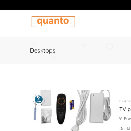
Desktops
Desktop
TV p
Pro
Desk