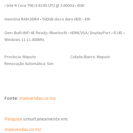
• Inte R Core TM) i3-8100 CPU @ 3.60GHz• 4GB
memória RAM DDR4 • 500GB disco duro HDD • 8th
Gen• Built-WiFi 6E Ready• Bluetooth • HDMI/VGA/ DisplayPort • RJ45 •
Windows 11-11.000Mts
Província: Maputo
Cidade/Bairro: Maputo
Renovação Automática: Sim
Fonte:
maisvendas.co.mz
Pesquise
simultaneamente em:
maisvendas.co.mz