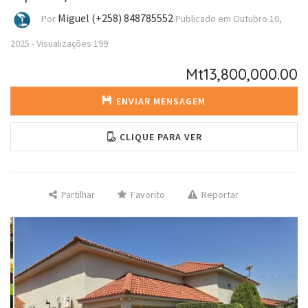
Miguel (+258) 848785552
Por
Publicado em
Outubro 10,
2025
-
Visualizações
199
Mt13,800,000.00
ENVIAR MENSAGEM
CLIQUE PARA VER
Partilhar
Favorito
Reportar