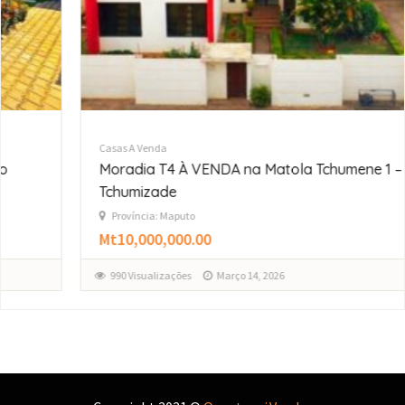
 A Venda
Casas A
adia T4 À VENDA na Matola Tchumene 1 –
Vende
umizade
Nyer
víncia: Maputo
Proví
0,000,000.00
Mt16,
 Visualizações
Março 14, 2026
200 V