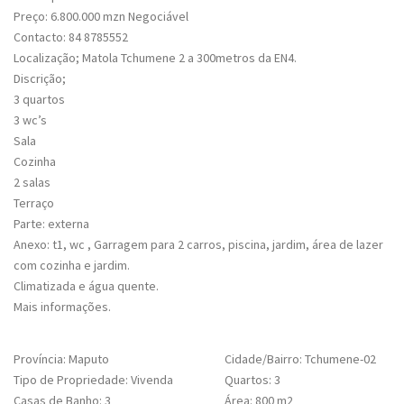
Preço: 6.800.000 mzn Negociável
Contacto: 84 8785552
Localização; Matola Tchumene 2 a 300metros da EN4.
Discrição;
3 quartos
3 wc’s
Sala
Cozinha
2 salas
Terraço
Parte: externa
Anexo: t1, wc , Garragem para 2 carros, piscina, jardim, área de lazer
com cozinha e jardim.
Climatizada e água quente.
Mais informações.
Província: Maputo
Cidade/Bairro: Tchumene-02
Tipo de Propriedade: Vivenda
Quartos: 3
Casas de Banho: 3
Área: 800 m2