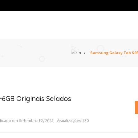
Início
Samsung Galaxy Tab S9F
6GB Originais Selados
licado em
Setembro 12, 2025
-
Visualizações
130