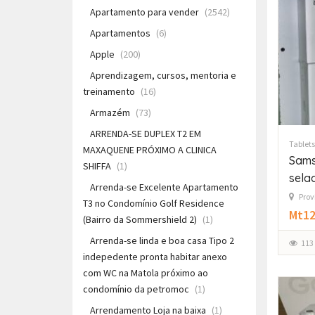
Apartamento para vender
(2542)
Apartamentos
(6)
Apple
(200)
Aprendizagem, cursos, mentoria e
treinamento
(16)
Armazém
(73)
ARRENDA-SE DUPLEX T2 EM
Tablets
MAXAQUENE PRÓXIMO A CLINICA
Sams
SHIFFA
(1)
sela
Arrenda-se Excelente Apartamento
Prov
T3 no Condomínio Golf Residence
Mt12
(Bairro da Sommershield 2)
(1)
Arrenda-se linda e boa casa Tipo 2
113
indepedente pronta habitar anexo
com WC na Matola próximo ao
condomínio da petromoc
(1)
Arrendamento Loja na baixa
(1)