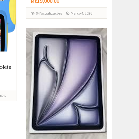
Mt19,000.00
94 Visualizações
Março 4, 2026
blets
2026