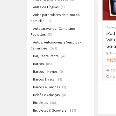
Aulas de Línguas
(1)
Aulas particulares de piano ao
domicílio.
(1)
Tablets
Autocaravanas - Campismo –
iPad 
Roulottes
(5)
Wifi
Autos, Automóveis e Veículos -
Gara
Caminhões
(978)
Prov
Bar/Restaurante
(4)
Mt79
Barcos
(85)
131
Barcos – Navios
(6)
Nov
Barcos & vela
(18)
Barcos e Lanchas
(2)
Bebés e Crianças
(0)
Bicicletas
(88)
Bicicletas & Scooters
(124)