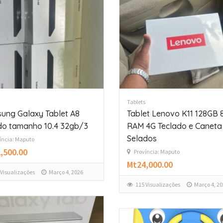
Tablets
ung Galaxy Tablet A8
Tablet Lenovo K11 128GB
do tamanho 10.4 32gb/3
RAM 4G Teclado e Caneta
Selados
íncia: Maputo
,500.00
Província: Maputo
Mt24,000.00
 Visualizações
Março 4, 2026
115 Visualizações
Março 4, 20