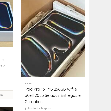
 e
s e
Tablets
iPad Pro 13″ M5 256GB Wifi e
bCell 2025 Selados Entregas e
26
Garantias
Província: Maputo