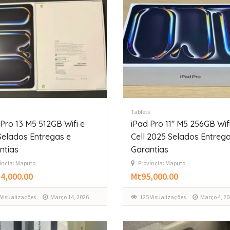
Tablets
Pro 13 M5 512GB Wifi e
iPad Pro 11″ M5 256GB Wifi
 Selados Entregas e
Cell 2025 Selados Entrega
ntias
Garantias
íncia: Maputo
Província: Maputo
4,000.00
Mt95,000.00
 Visualizações
Março 14, 2026
125 Visualizações
Março 4, 20