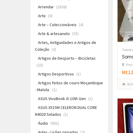
Arrendar
(2636)
Arte
(0)
Arte – Coleccionáveis
(4)
Arte & artesanato
(35)
Artes, Antiguidades e Artigos de
Coleção
(2)
Tablets
Sams
Artigos de Desporto – Bicicletas
Prov
(25)
Mt12
Artigos Desportivos
(1)
Artigos feitos de couro Moçambique
93 
- Matola.
(1)
ASUS VivoBook i5-10th Gen
(1)
ASUS X515M CELERON DUAL CORE
N4020 Selados
(1)
Áudio
(901)
Aulas - Lições privadas
(2)