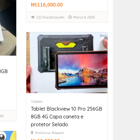
Mt116,000.00
112 Visualizações
Março 4, 2026
 8GB
Tablets
Tablet Blackview 10 Pro 256GB
8GB 4G Capa caneta e
26
protetor Selado
Província: Maputo