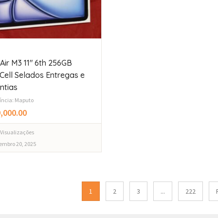
Air M3 11″ 6th 256GB
+Cell Selados Entregas e
ntias
íncia: Maputo
,000.00
 Visualizações
embro 20, 2025
1
2
3
...
222