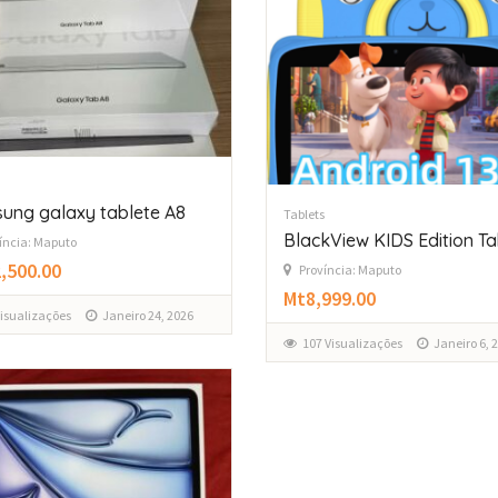
ung galaxy tablete A8
Tablets
BlackView KIDS Edition Ta
íncia: Maputo
,500.00
Província: Maputo
Mt8,999.00
Visualizações
Janeiro 24, 2026
107 Visualizações
Janeiro 6, 