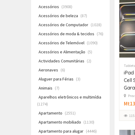
Acessórios
(3908)
Acessórios de beleza
(87)
Acessórios de Computador
(1028)
Acessórios de moda & tecidos
(76)
Acessórios de Telemóvel
(1090)
Acessórios e Alimentação
(5)
Actividades Comunitárias
(2)
Tablets
Aeronaves
(6)
iPad 
Aluguer para Férias
(3)
Cell
Gara
Animais
(7)
Prov
Aparelhos eletrônicos e multimídia
Mt13
(1274)
Apartamento
(2551)
115
Apartamento mobiliado
(1130)
Apartamento para alugar
(4446)