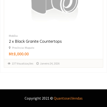
Mobília
Mesa de Jantar + 6 Cadeiras — Excelente Estado!
Província: Maputo
Mt45,000.00
148 Visualizações
Novembro 20, 2025
Copyright 2021 ©
Quantosei.Vendas