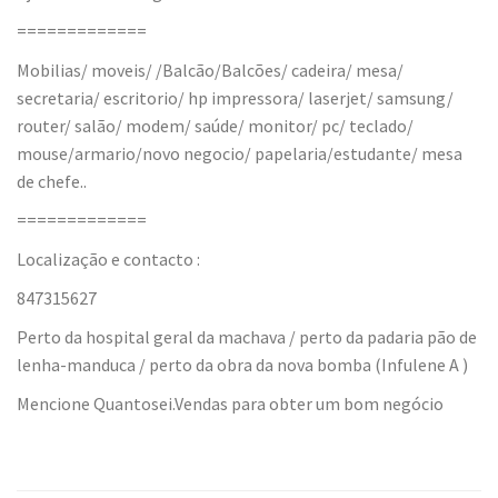
=============
Mobilias/ moveis/ /Balcão/Balcões/ cadeira/ mesa/
secretaria/ escritorio/ hp impressora/ laserjet/ samsung/
router/ salão/ modem/ saúde/ monitor/ pc/ teclado/
mouse/armario/novo negocio/ papelaria/estudante/ mesa
de chefe..
=============
Localização e contacto :
847315627
Perto da hospital geral da machava / perto da padaria pão de
lenha-manduca / perto da obra da nova bomba (Infulene A )
Mencione Quantosei.Vendas para obter um bom negócio