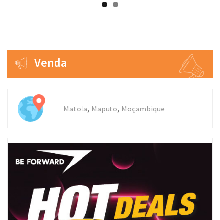
Venda
,
,
Matola
Maputo
Moçambique