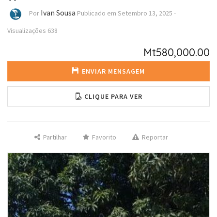
Ivan Sousa
Por
Publicado em
Setembro 13, 2025
-
Visualizações
638
Mt580,000.00
ENVIAR MENSAGEM
CLIQUE PARA VER
Partilhar
Favorito
Reportar