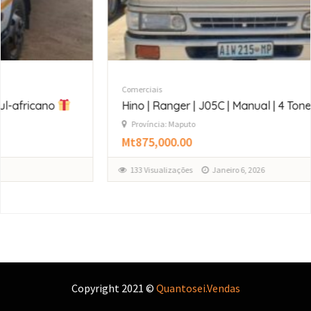
Comerciais
Hino | Ranger | J05C | Manual | 4 Toneladas
Província: Maputo
Mt875,000.00
133 Visualizações
Janeiro 6, 2026
Copyright 2021 ©
Quantosei.Vendas