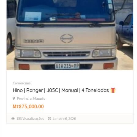
Comerciais
Camião basculante | Marca: MAN | TGS 33.360 | 3
Toneladas
Província: Maputo
Mt9,000,000.00
134 Visualizações
Setembro 16, 2025