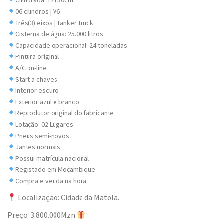
Cilindrada: 12130cm³
06 cilindros | V6
Três(3) eixos | Tanker truck
Cisterna de água: 25.000 litros
Capacidade operacional: 24 toneladas
Pintura original
A/C on-line
Start a chaves
Interior escuro
Exterior azul e branco
Reprodutor original do fabricante
Lotação: 02 Lugares
Pneus semi-novos
Jantes normais
Possui matrícula nacional
Registado em Moçambique
Compra e venda na hora
Localização: Cidade da Matola.
Preço: 3.800.000Mzn