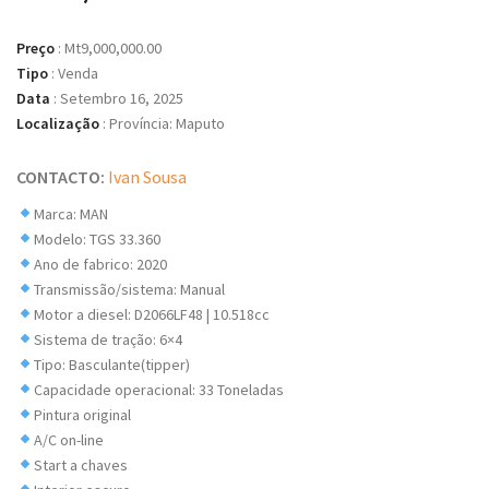
Preço
:
Mt9,000,000.00
Tipo
:
Venda
Data
:
Setembro 16, 2025
Localização
:
Província: Maputo
CONTACTO:
Ivan Sousa
Marca: MAN
Modelo: TGS 33.360
Ano de fabrico: 2020
Transmissão/sistema: Manual
Motor a diesel: D2066LF48 | 10.518cc
Sistema de tração: 6×4
Tipo: Basculante(tipper)
Capacidade operacional: 33 Toneladas
Pintura original
A/C on-line
Start a chaves