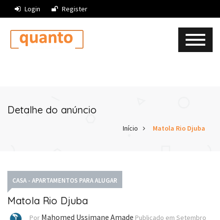
Login
Register
Detalhe do anúncio
Início
Matola Rio Djuba
CASA - APARTAMENTOS PARA ALUGAR
Matola Rio Djuba
Mahomed Ussimane Amade
Por
Publicado em
Setembro