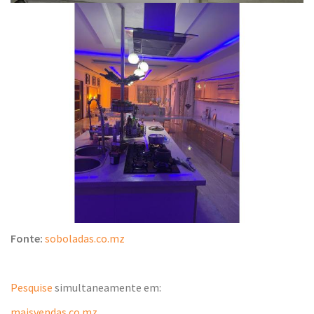
Fonte:
soboladas.co.mz
Pesquise
simultaneamente em:
maisvendas.co.mz