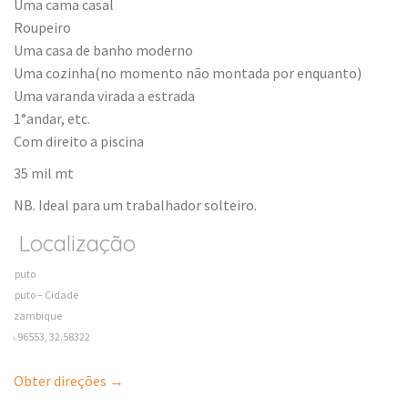
Uma cama casal
Roupeiro
Uma casa de banho moderno
Uma cozinha(no momento não montada por enquanto)
Uma varanda virada a estrada
1°andar, etc.
Com direito a piscina
35 mil mt
NB. Ideal para um trabalhador solteiro.
Localização
Maputo
Maputo – Cidade
Mozambique
-25.96553, 32.58322
Obter direções →