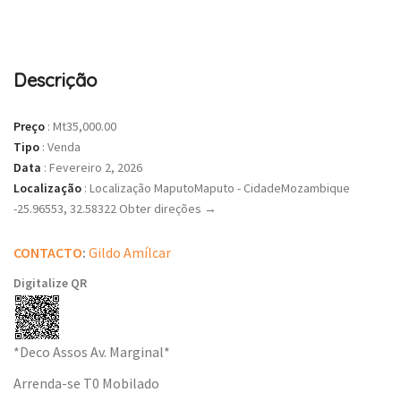
Descrição
Preço
:
Mt35,000.00
Tipo
:
Venda
Data
:
Fevereiro 2, 2026
Localização
:
Localização MaputoMaputo - CidadeMozambique
-25.96553, 32.58322 Obter direções →
CONTACTO
:
Gildo Amílcar
Digitalize QR
*Deco Assos Av. Marginal*
Arrenda-se T0 Mobilado