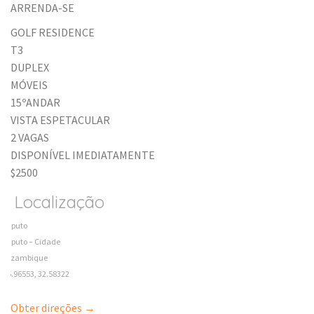
ARRENDA-SE
GOLF RESIDENCE
T3
DUPLEX
MÓVEIS
15ºANDAR
VISTA ESPETACULAR
2 VAGAS
DISPONÍVEL IMEDIATAMENTE
$2500
Localização
Maputo
Maputo – Cidade
Mozambique
-25.96553, 32.58322
Obter direções →