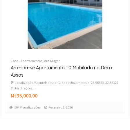
Casa - Apartamentos Para Alugar
Arrenda-se Luxuoso Apartamento T3 no
condomínio Impala
Localização MaputoMaputo - CidadeMozambique -25.96553, 32.58322
Obter direções →
Mt110,000.00
139 Visualizações
Novembro 20, 2025