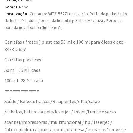
Condição
:
New
Garantia
:
No
Localização
:
Contacto: 847315627 Localização: Perto da padaria pão
de lenha -Manduca / perto da hospital geral da Machava / Perto da
obra da nova bomba (Infulene A )
Garrafas ( frasco ) plasticas 50 ml e 100 ml para óleos e etc –
847315627
Garrafas plasticas
50 ml : 25 MT cada
100 ml : 28 MT cada
=============
Saúde / Beleza/frascos/Recipientes/oleo/salao
/cabelos/beleza da pele/laserjet / Inkjet/frente e verso
scanner/impressoras / multifuncional / hp / laserjet /
fotocopiadora / toner / monitor / mesa / armarios/ moveis /