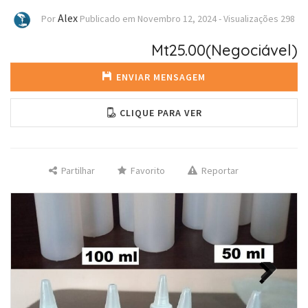
Alex
Por
Publicado em
Novembro 12, 2024
-
Visualizações
298
Mt25.00
(Negociável)
ENVIAR MENSAGEM
CLIQUE PARA VER
Partilhar
Favorito
Reportar