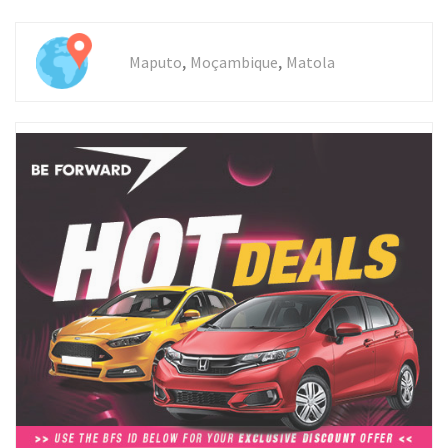
,
,
Maputo
Moçambique
Matola