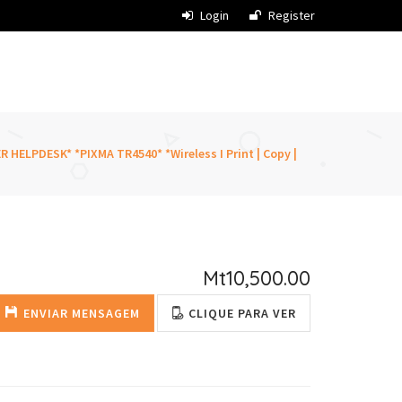
Login
Register
 HELPDESK* *PIXMA TR4540* *Wireless I Print | Copy |
Mt10,500.00
ENVIAR MENSAGEM
CLIQUE PARA VER