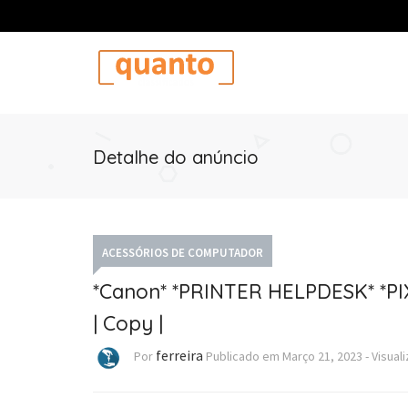
Detalhe do anúncio
ACESSÓRIOS DE COMPUTADOR
*Canon* *PRINTER HELPDESK* *PIX
| Copy |
ferreira
Por
Publicado em
Março 21, 2023
-
Visual