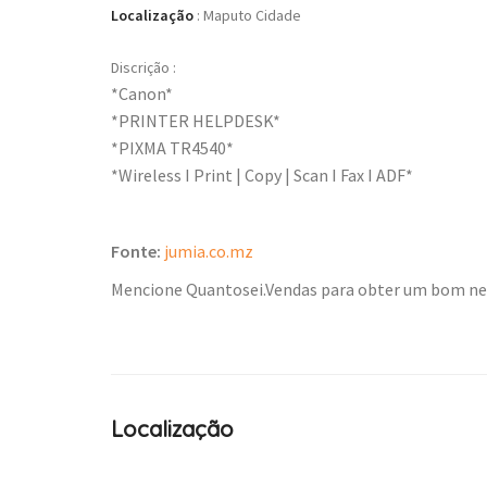
Localização
:
Maputo Cidade
Discrição :
*Canon*
*PRINTER HELPDESK*
*PIXMA TR4540*
*Wireless I Print | Copy | Scan I Fax I ADF*
Fonte:
jumia.co.mz
Mencione Quantosei.Vendas para obter um bom n
Localização