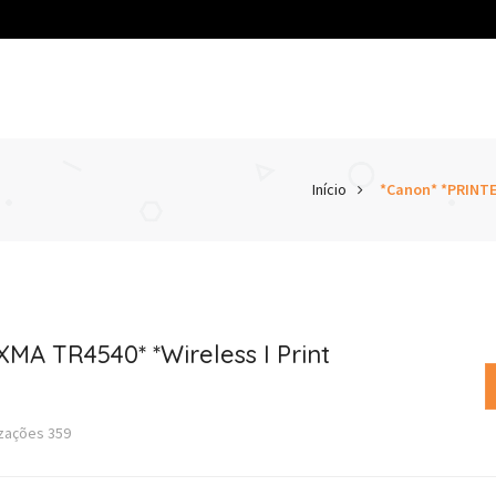
Início
*Canon* *PRINTER
MA TR4540* *Wireless I Print
izações
359