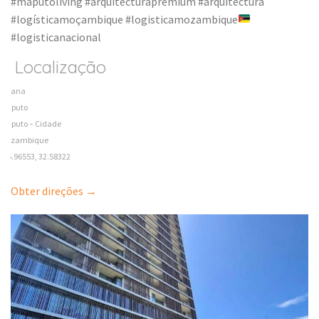
#maputoliving #arquitecturapremium #arquitectura
#logísticamoçambique #logisticamozambique
#logisticanacional
Localização
Polana
Maputo
Maputo – Cidade
Mozambique
-25.96553, 32.58322
Obter direções →