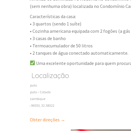
(sem nenhuma obra) localizada no Condomínio Ca
Características da casa:
• 3 quartos (sendo 1 suíte)
• Cozinha americana equipada com 2 fogões (a gás e
• 3 casas de banho
• Termoacumulador de 50 litros
• 2 tanques de água conectado automaticamente.
Uma excelente oportunidade para quem procura
Localização
Maputo
Maputo – Cidade
Mozambique
-25.96553, 32.58322
Obter direções →