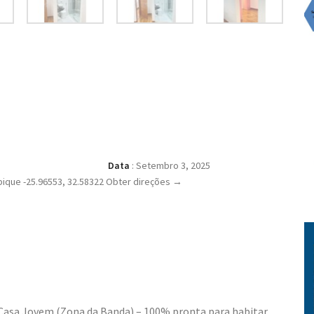
Data
:
Setembro 3, 2025
que -25.96553, 32.58322 Obter direções →
asa Jovem (Zona da Banda) – 100% pronta para habitar