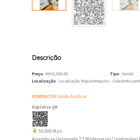
Descrição
Preço
:
Mt50,000.00
Tipo
:
Venda
Localização
:
Localização MaputoMaputo - CidadeMozambi
CONTACTO
:
Gildo Amílcar
Digitalize QR
50.000 Mzn
Arrenda-se Geminada T3 Moderna no Condomínio C