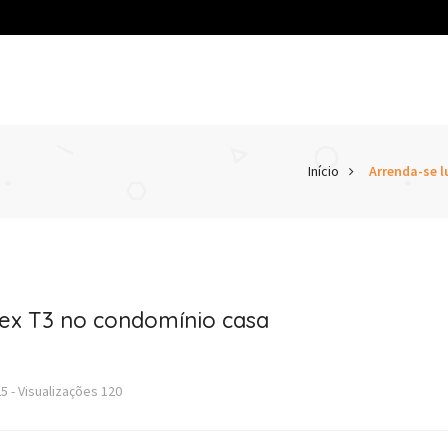
Início
Arrenda-se 
lex T3 no condomínio casa
25
-
Visualizações
120