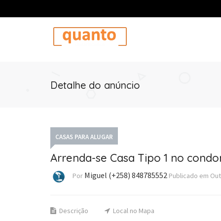
Detalhe do anúncio
CASAS PARA ALUGAR
Arrenda-se Casa Tipo 1 no condo
Miguel (+258) 848785552
Por
Publicado em
Out
Descrição
Local no Mapa