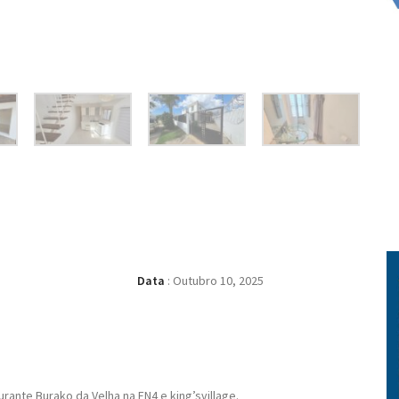
Data
:
Outubro 10, 2025
ante Burako da Velha na EN4 e king’svillage.