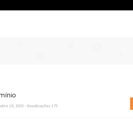
mínio
ubro 10, 2025
-
Visualizações
175