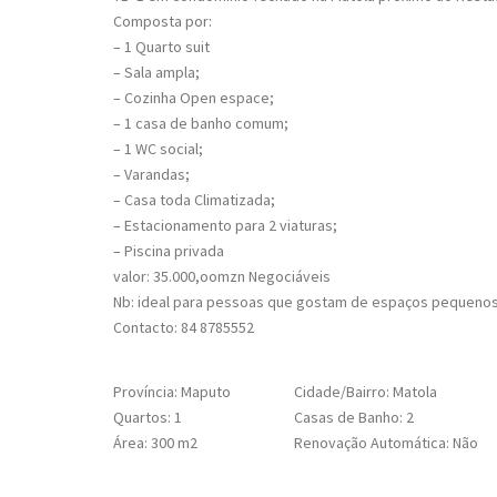
Composta por:
– 1 Quarto suit
– Sala ampla;
– Cozinha Open espace;
– 1 casa de banho comum;
– 1 WC social;
– Varandas;
– Casa toda Climatizada;
– Estacionamento para 2 viaturas;
– Piscina privada
valor: 35.000,oomzn Negociáveis
Nb: ideal para pessoas que gostam de espaços pequenos
Contacto: 84 8785552
Província: Maputo
Cidade/Bairro: Matola
Quartos: 1
Casas de Banho: 2
Área: 300 m2
Renovação Automática: Não