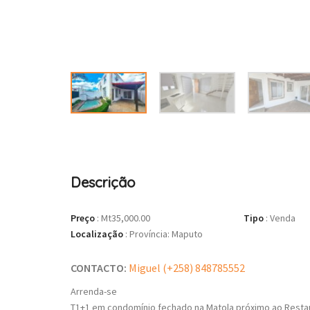
Descrição
Preço
:
Mt35,000.00
Tipo
:
Venda
Localização
:
Província: Maputo
CONTACTO:
Miguel (+258) 848785552
Arrenda-se
T1+1 em condomínio fechado na Matola próximo ao Restaur