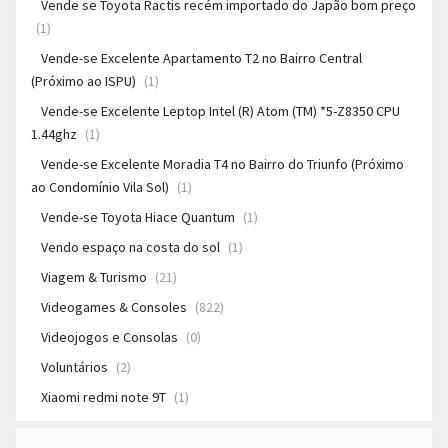
Vende se Toyota Ractis recém importado do Japão bom preço
(1)
Vende-se Excelente Apartamento T2 no Bairro Central
(Próximo ao ISPU)
(1)
Vende-se Excelente Leptop Intel (R) Atom (TM) *5-Z8350 CPU
1.44ghz
(1)
Vende-se Excelente Moradia T4 no Bairro do Triunfo (Próximo
ao Condomínio Vila Sol)
(1)
Vende-se Toyota Hiace Quantum
(1)
Vendo espaço na costa do sol
(1)
Viagem & Turismo
(21)
Videogames & Consoles
(822)
Videojogos e Consolas
(0)
Voluntários
(2)
Xiaomi redmi note 9T
(1)