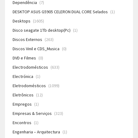
Dependência
(7)
DESKTOP ASUS G5905 CELERON DUAL CORE Selados
(1)
Desktops
(1605)
Disco seagate 1Tb desktop(Pc)
(1)
Discos Externos
(263)
Discos Vinil e CDS_Musica
(0)
DVD e Filmes
(0)
Electrodomésticos
(633)
Electrónica
(1)
Eletrodomésticos
(1099)
Eletrônicos
(12)
Empregos
(1)
Empresas & Serviços
(323)
Encontros
(1)
Engenharia – Arquitectura
(1)