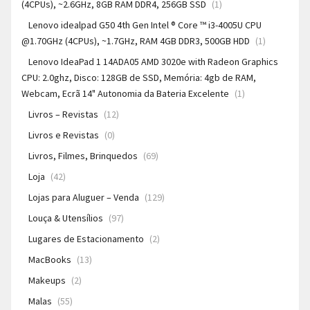
(4CPUs), ~2.6GHz, 8GB RAM DDR4, 256GB SSD
(1)
Lenovo idealpad G50 4th Gen Intel ® Core ™ i3-4005U CPU
@1.70GHz (4CPUs), ~1.7GHz, RAM 4GB DDR3, 500GB HDD
(1)
Lenovo IdeaPad 1 14ADA05 AMD 3020e with Radeon Graphics
CPU: 2.0ghz, Disco: 128GB de SSD, Memória: 4gb de RAM,
Webcam, Ecrã 14" Autonomia da Bateria Excelente
(1)
Livros – Revistas
(12)
Livros e Revistas
(0)
Livros, Filmes, Brinquedos
(69)
Loja
(42)
Lojas para Aluguer – Venda
(129)
Louça & Utensílios
(97)
Lugares de Estacionamento
(2)
MacBooks
(13)
Makeups
(2)
Malas
(55)