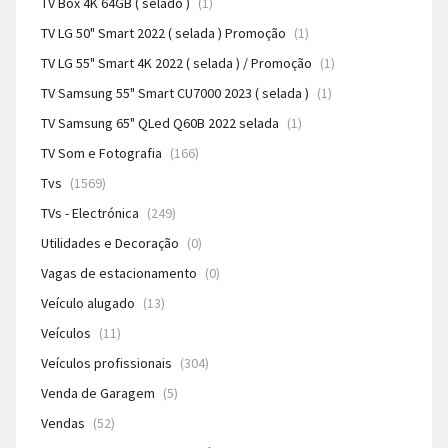
TV Box 4K 64GB ( selado )
(1)
TV LG 50" Smart 2022 ( selada ) Promoção
(1)
TV LG 55" Smart 4K 2022 ( selada ) / Promoção
(1)
TV Samsung 55" Smart CU7000 2023 ( selada )
(1)
TV Samsung 65" QLed Q60B 2022 selada
(1)
TV Som e Fotografia
(166)
Tvs
(1569)
TVs - Electrónica
(249)
Utilidades e Decoração
(0)
Vagas de estacionamento
(0)
Veículo alugado
(13)
Veículos
(11)
Veículos profissionais
(304)
Venda de Garagem
(5)
Vendas
(52)