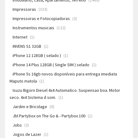
Imobiliário, Casa, Apartamento, Terreno
(1480)
Impressoras
(333)
Impressoras e Fotocopiadoras
(3)
Instrumentos musicais
(132)
Internet
(1)
INVENS S1 32GB
(1)
iPhone 12 128GB ( selado )
(1)
iPhone 14 Plus 128GB ( Single SIM ) selado
(1)
iPhone 5s 16gb novos disponíveis para entrega imediata
Maputo matola
(1)
Isuzu Bigorn Diesel 4x4 Automatico. Suspensao boa. Motor
seco. 4x4 Sistema d som.
(1)
Jardim e Bricolage
(0)
Jbl Partybox on The Go & - Partybox 100
(1)
Jobs
(3)
Jogos de Lazer
(1)