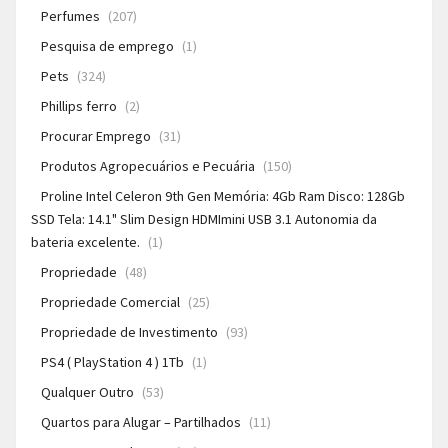
Perfumes
(207)
Pesquisa de emprego
(1)
Pets
(324)
Phillips ferro
(2)
Procurar Emprego
(31)
Produtos Agropecuários e Pecuária
(150)
Proline Intel Celeron 9th Gen Memória: 4Gb Ram Disco: 128Gb
SSD Tela: 14.1" Slim Design HDMImini USB 3.1 Autonomia da
bateria excelente.
(1)
Propriedade
(48)
Propriedade Comercial
(25)
Propriedade de Investimento
(93)
PS4 ( PlayStation 4 ) 1Tb
(1)
Qualquer Outro
(53)
Quartos para Alugar – Partilhados
(11)