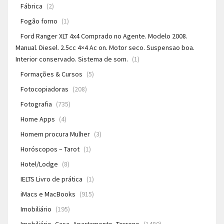
Fábrica
(2)
Fogão forno
(1)
Ford Ranger XLT 4x4 Comprado no Agente. Modelo 2008.
Manual. Diesel. 2.5cc 4×4 Ac on. Motor seco. Suspensao boa.
Interior conservado. Sistema de som.
(1)
Formações & Cursos
(5)
Fotocopiadoras
(208)
Fotografia
(735)
Home Apps
(4)
Homem procura Mulher
(3)
Horóscopos – Tarot
(1)
Hotel/Lodge
(8)
IELTS Livro de prática
(1)
iMacs e MacBooks
(915)
Imobiliário
(195)