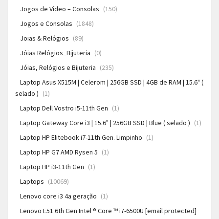
Jogos de Vídeo – Consolas
(150)
Jogos e Consolas
(1848)
Joias & Relógios
(89)
Jóias Relógios_Bijuteria
(0)
Jóias, Relógios e Bijuteria
(235)
Laptop Asus X515M | Celerom | 256GB SSD | 4GB de RAM | 15.6" (
selado )
(1)
Laptop Dell Vostro i5-11th Gen
(1)
Laptop Gateway Core i3 | 15.6" | 256GB SSD | Blue ( selado )
(1)
Laptop HP Elitebook i7-11th Gen. Limpinho
(1)
Laptop HP G7 AMD Rysen 5
(1)
Laptop HP i3-11th Gen
(1)
Laptops
(10069)
Lenovo core i3 4a geração
(1)
Lenovo E51 6th Gen Intel ® Core ™ i7-6500U [email protected]