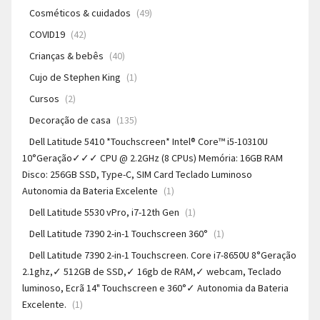
Cosméticos & cuidados
(49)
COVID19
(42)
Crianças & bebês
(40)
Cujo de Stephen King
(1)
Cursos
(2)
Decoração de casa
(135)
Dell Latitude 5410 *Touchscreen* Intel® Core™ i5-10310U
10°Geração✓✓✓ CPU @ 2.2GHz (8 CPUs) Memória: 16GB RAM
Disco: 256GB SSD, Type-C, SIM Card Teclado Luminoso
Autonomia da Bateria Excelente
(1)
Dell Latitude 5530 vPro, i7-12th Gen
(1)
Dell Latitude 7390 2-in-1 Touchscreen 360°
(1)
Dell Latitude 7390 2-in-1 Touchscreen. Core i7-8650U 8°Geração
2.1ghz,✓ 512GB de SSD,✓ 16gb de RAM,✓ webcam, Teclado
luminoso, Ecrã 14" Touchscreen e 360°✓ Autonomia da Bateria
Excelente.
(1)