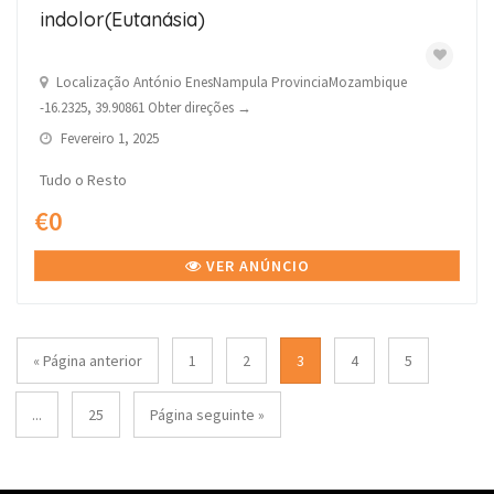
indolor(Eutanásia)
Localização António EnesNampula ProvinciaMozambique
-16.2325, 39.90861 Obter direções →
Fevereiro 1, 2025
Tudo o Resto
€0
VER ANÚNCIO
« Página anterior
1
2
3
4
5
...
25
Página seguinte »