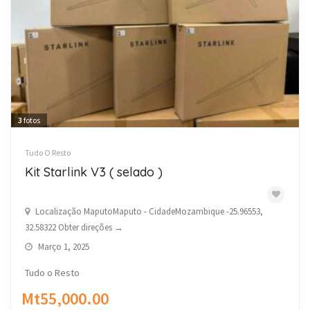
3
fotos
Tudo O Resto
Kit Starlink V3 ( selado )
Localização MaputoMaputo - CidadeMozambique -25.96553,
32.58322 Obter direções →
Março 1, 2025
Tudo o Resto
Mt55,000.00