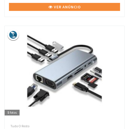
VER ANÚNCIO
5
fotos
Tudo O Resto