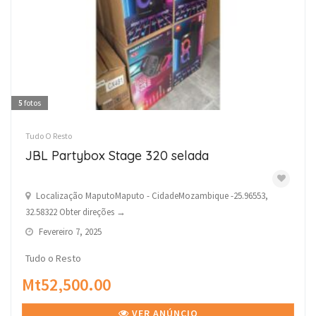
5
fotos
Tudo O Resto
JBL Partybox Stage 320 selada
Localização MaputoMaputo - CidadeMozambique -25.96553,
32.58322 Obter direções →
Fevereiro 7, 2025
Tudo o Resto
Mt52,500.00
VER ANÚNCIO