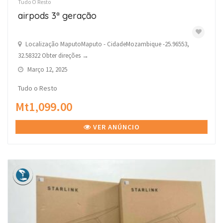
Tudo O Resto
airpods 3ª geração
Localização MaputoMaputo - CidadeMozambique -25.96553,
32.58322 Obter direções →
Março 12, 2025
Tudo o Resto
Mt1,099.00
VER ANÚNCIO