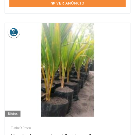
VER ANÚNCIO
8
fotos
Tudo O Resto