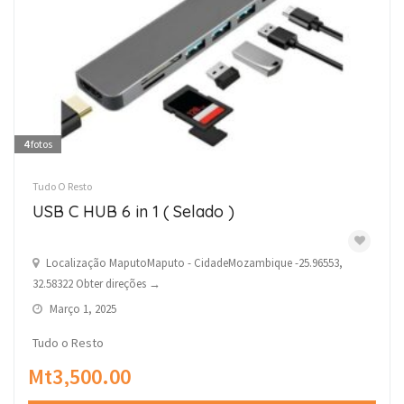
4
fotos
Tudo O Resto
USB C HUB 6 in 1 ( Selado )
Localização MaputoMaputo - CidadeMozambique -25.96553,
32.58322 Obter direções →
Março 1, 2025
Tudo o Resto
Mt3,500.00