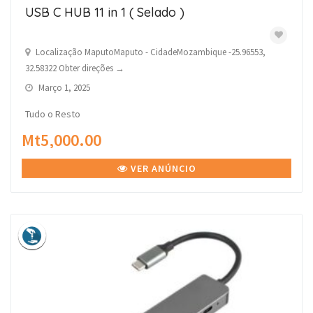
USB C HUB 11 in 1 ( Selado )
Localização MaputoMaputo - CidadeMozambique -25.96553,
32.58322 Obter direções →
Março 1, 2025
Tudo o Resto
Mt5,000.00
VER ANÚNCIO