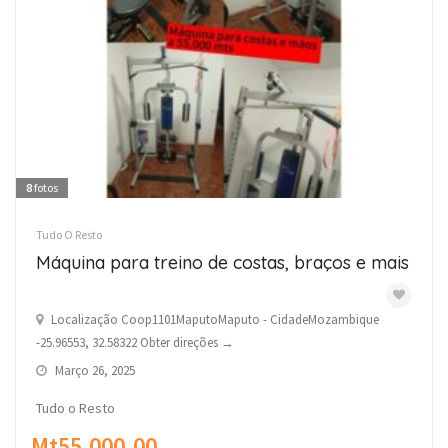
8
fotos
Tudo O Resto
Máquina para treino de costas, braços e mais
Localização Coop1101MaputoMaputo - CidadeMozambique
-25.96553, 32.58322 Obter direções →
Março 26, 2025
Tudo o Resto
Mt55,000.00