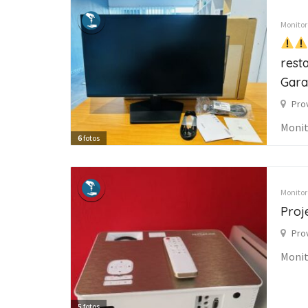
Monitore
rest
Gara
Pro
Monit
6
fotos
Monitore
Proj
Pro
Monit
5
fotos