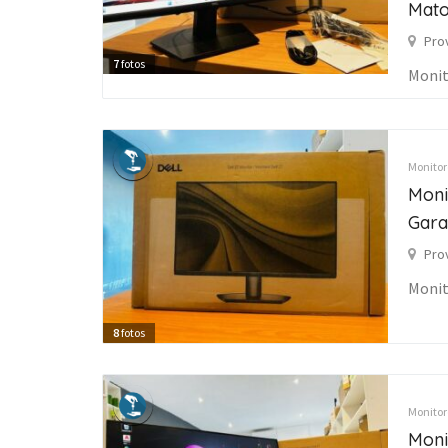
Mat
Pro
7
fotos
Monit
Monitore
Moni
Gara
Pro
Monit
8
fotos
Monitore
Moni