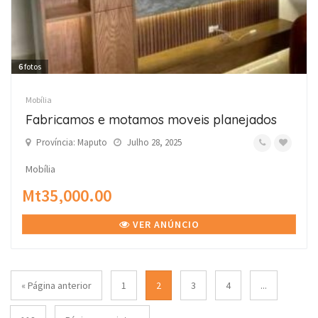
6
fotos
Mobília
Fabricamos e motamos moveis planejados
Província: Maputo
Julho 28, 2025
Mobília
Mt35,000.00
VER ANÚNCIO
« Página anterior
1
2
3
4
...