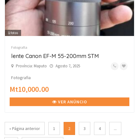
1
fotos
Fotografia
lente Canon EF-M 55-200mm STM
Província: Maputo
Agosto 7, 2025
Fotografia
Mt10,000.00
VER ANÚNCIO
« Página anterior
1
2
3
4
...