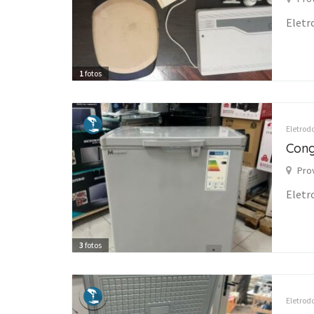
Eletr
1
fotos
Eletrod
Cong
Pro
Eletr
3
fotos
Eletrod