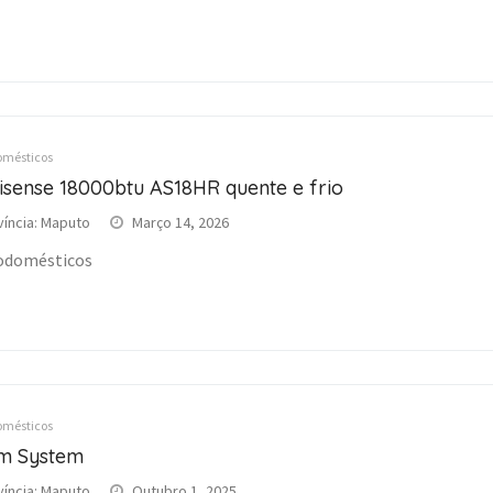
omésticos
isense 18000btu AS18HR quente e frio
víncia: Maputo
Março 14, 2026
odomésticos
omésticos
m System
víncia: Maputo
Outubro 1, 2025