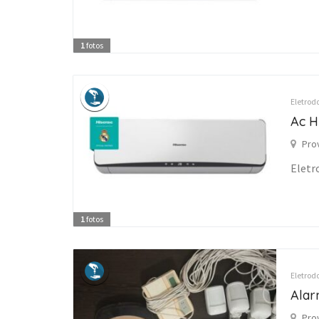
1
fotos
Eletrod
Ac H
Pro
Eletr
1
fotos
Eletrod
Alar
Pro