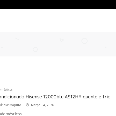
omésticos
ondicionado Hisense 12000btu AS12HR quente e frio
víncia: Maputo
Março 14, 2026
odomésticos