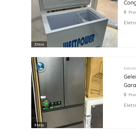
Cong
Pro
Eletr
2
fotos
Eletrod
Gele
Gara
Pro
Eletr
3
fotos