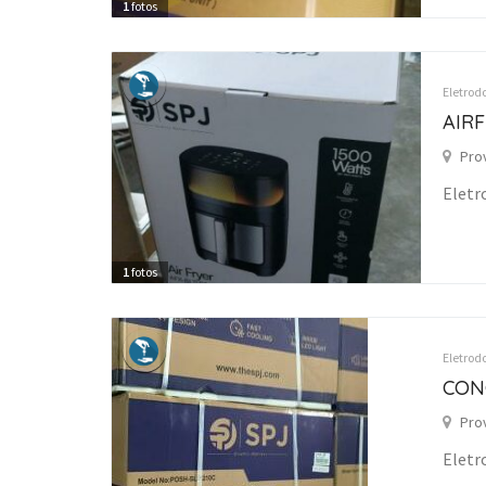
1
fotos
Eletrod
AIRF
Pro
Eletr
1
fotos
Eletrod
CON
Pro
Eletr