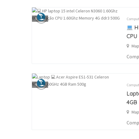
5
fotos
Computa
HP
CPU 
Map
Compu
9
fotos
Computa
Lap
4GB
Map
Compu