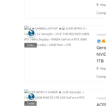
Map
Compu
Computa
7
fotos
Gera
NVID
1TB
Map
Compu
Computa
7
fotos
ACE