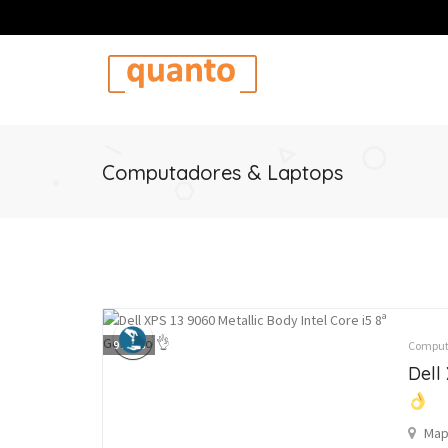
Computadores & Laptops
9
fotos
Computa
Dell
Map