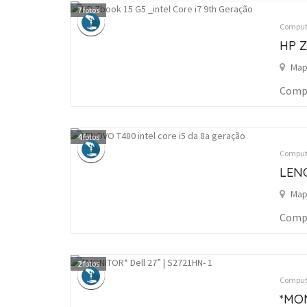
7
fotos
Computa
HP Z
Map
Compu
4
fotos
Computa
LENO
Map
Compu
2
fotos
Computa
*MON