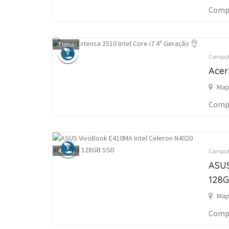
Compu
7
fotos
Computa
Acer
Map
Compu
4
fotos
Computa
ASUS
128G
Map
Compu