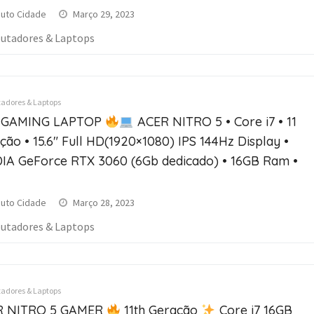
uto Cidade
Março 29, 2023
tadores & Laptops
dores & Laptops
GAMING LAPTOP
ACER NITRO 5 • Core i7 • 11
ção • 15.6″ Full HD(1920×1080) IPS 144Hz Display •
IA GeForce RTX 3060 (6Gb dedicado) • 16GB Ram •
uto Cidade
Março 28, 2023
tadores & Laptops
dores & Laptops
R NITRO 5 GAMER
11th Geração
Core i7 16GB