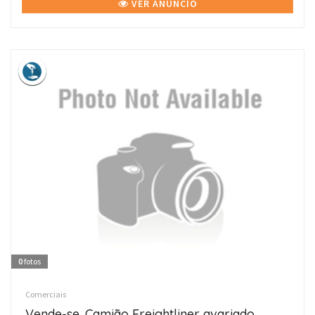
VER ANÚNCIO
0
fotos
Comerciais
Vende-se. Camião Freightliner avariado