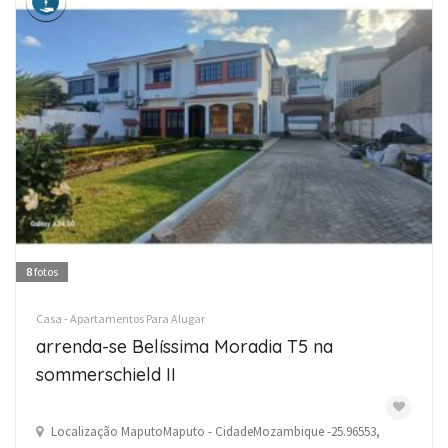
8
fotos
Casa - Apartamentos Para Alugar
arrenda-se Belíssima Moradia T5 na
sommerschield II
Localização MaputoMaputo - CidadeMozambique -25.96553,