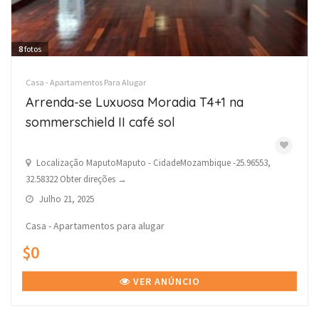
8
fotos
Casa - Apartamentos Para Alugar
Arrenda-se Luxuosa Moradia T4+1 na
sommerschield II café sol
Localização MaputoMaputo - CidadeMozambique -25.96553,
32.58322 Obter direções →
Julho 21, 2025
Casa - Apartamentos para alugar
$0
VER ANÚNCIO