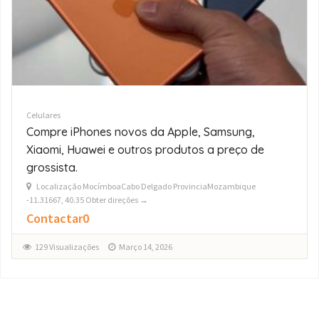
Celulares
Fornecedores Grossistas de iPhone
17/16/15/14/13 Pro Max
Localização St.andrew36803KaTembeMaputo - CidadeMozambique
-26.02985, 32.53204 Obter direções →
$0
149 Visualizações
Março 14, 2026