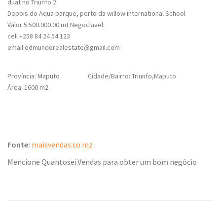
duat no Triunfo 2
Depois do Aqua parque, perto da willow international School
Valor 5.500.000.00 mt Negociavel.
cell +258 84 24 54 123
email edmundorealestate@gmail.com
Província: Maputo
Cidade/Bairro: Triunfo,Maputo
Área: 1600 m2
Fonte:
maisvendas.co.mz
Mencione Quantosei.Vendas para obter um bom negócio