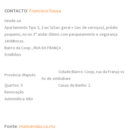
CONTACTO:
Francisco Sousa
Vende-se
Apartamento Tipo 3, 2 wc’s(1wc geral + 1wc de serviços), prédio
pequeno, no no 3° andar último com parqueamento e segurança
24:00horas.
Bairro da Coop , RUA DA FRANÇA .
9 milhões
Cidade/Bairro: Coop, rua da França vs
Província: Maputo
Av de zimbabwe
Quartos: 3
Casas de Banho: 2
Renovação
Automática: Não
Fonte:
maisvendas.co.mz