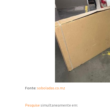
Fonte:
soboladas.co.mz
Pesquise
simultaneamente em: