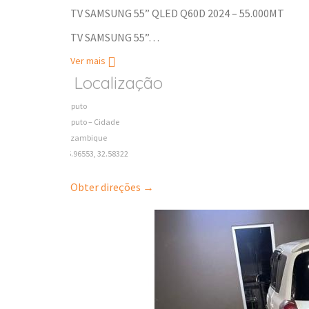
TV SAMSUNG 55” QLED Q60D 2024 – 55.000MT
TV SAMSUNG 55”…
Ver mais
Localização
Maputo
Maputo – Cidade
Mozambique
-25.96553, 32.58322
Obter direções →