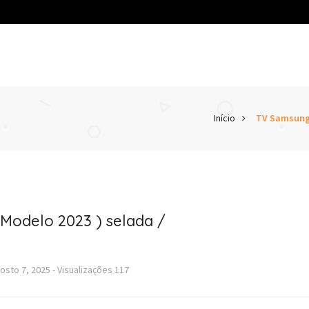
Início
TV Samsung 
Modelo 2023 ) selada /
osto 7, 2025
-
Visualizações
117