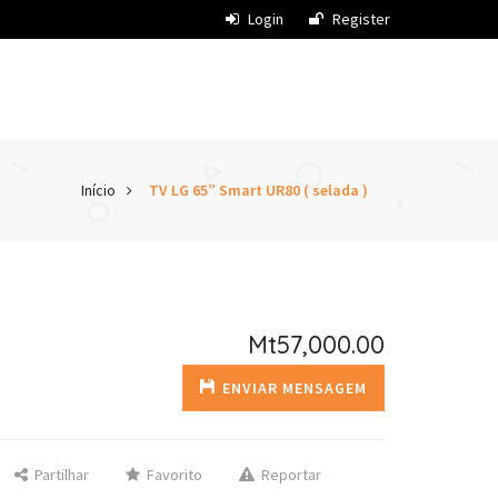
Login
Register
Início
TV LG 65” Smart UR80 ( selada )
Mt57,000.00
ENVIAR MENSAGEM
Partilhar
Favorito
Reportar