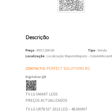
Descrição
Preço
:
Mt57,000.00
Tipo
:
Venda
Localização
:
Localização MaputoMaputo - CidadeMozambi
CONTACTO
:
PERFECT SOLUTIONS MZ
Digitalize QR
TV LG SMART LEDS
PREÇOS ACTUALIZADOS
TV LG UR78 55” 2023 LED – 48.000MT