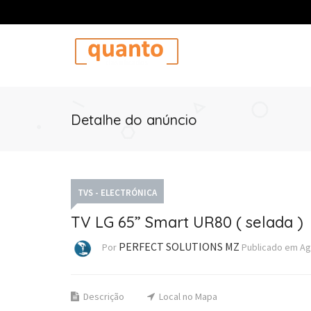
Detalhe do anúncio
TVS - ELECTRÓNICA
TV LG 65” Smart UR80 ( selada )
PERFECT SOLUTIONS MZ
Por
Publicado em
Ag
Descrição
Local no Mapa