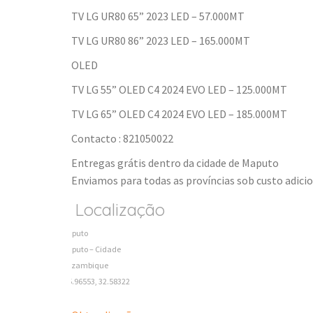
TV LG UR80 65” 2023 LED – 57.000MT
TV LG UR80 86” 2023 LED – 165.000MT
OLED
TV LG 55” OLED C4 2024 EVO LED – 125.000MT
TV LG 65” OLED C4 2024 EVO LED – 185.000MT
Contacto : 821050022
Entregas grátis dentro da cidade de Maputo
Enviamos para todas as províncias sob custo adici
Localização
Maputo
Maputo – Cidade
Mozambique
-25.96553, 32.58322