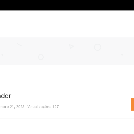
nder
mbro 21, 2025
-
Visualizações
127