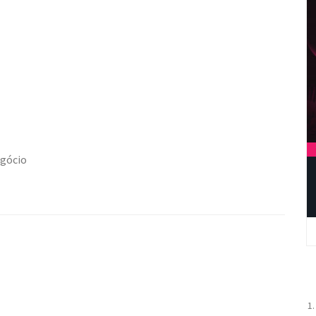
egócio