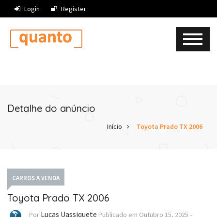
Login
Register
Detalhe do anúncio
Início
Toyota Prado TX 2006
CARROS A VENDA
Toyota Prado TX 2006
Lucas Uassiquete
Por
Publicado em
Outubro 15, 2025
-