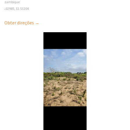
Mozambique
-26.02985, 32.53204
Obter direções →