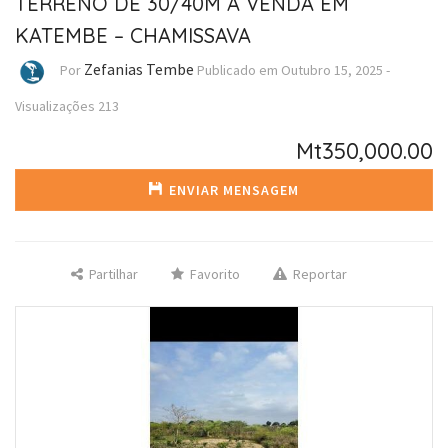
TERRENO DE 30/40M A VENDA EM
KATEMBE – CHAMISSAVA
Zefanias Tembe
Por
Publicado em
Outubro 15, 2025
-
Visualizações
213
Mt350,000.00
ENVIAR MENSAGEM
Partilhar
Favorito
Reportar