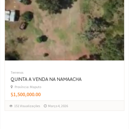
Terrenos
Trespasso Terreno 17/33 Costa do Sol Mapulene
Zona Arenosa
Localização Costa Do Sol Mapulene1377MaputoMaputo -
CidadeMozambique -25.96553, 32.58322 Obter direções →
Mt1,425,000.00
157 Visualizações
Fevereiro 2, 2026